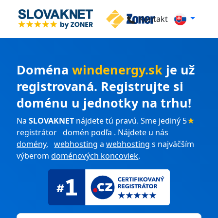
Kontakt
Doména
windenergy.sk
je už
registrovaná. Registrujte si
doménu u jednotky na trhu!
Na
SLOVAKNET
nájdete tú pravú. Sme jediný 5
★
registrátor domén podľa . Nájdete u nás
domény
,
webhosting
a
webhosting
s najväčším
výberom
doménových koncoviek
.