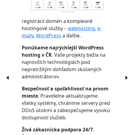
registrácii domén a komplexné
hostingové služby –
webhosting
,
e-
maily
,
WordPress
a ďalšie.
Ponúkame najrýchlejší WordPress
hosting v ČR
. Vaše projekty bežia na
najnovších technológiách pod
nepretržitým dohľadom skúsených
administrátorov.
Bezpečnosť a spoľahlivosť na prvom
mieste
. Pravidelne aktualizujeme
všetky systémy, chránime servery pred
DDoS útokmi a zabezpečujeme vysokú
dostupnosť služieb.
Živá zákaznícka podpora 24/7
.