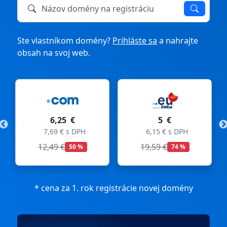
Názov domény na registráciu alebo prevod
Ste vlastníkom domény?
Prihláste sa
a nahrajte
obsah na svoj web.
6,25 €
5 €
7,69 € s DPH
6,15 € s DPH
12,49 €
19,59 €
50 %
74 %
* cena za 1. rok registrácie novej domény